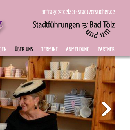
anfrage@toelzer-stadtversucher.de
GEN
ÜBER UNS
TERMINE
ANMELDUNG
PARTNER